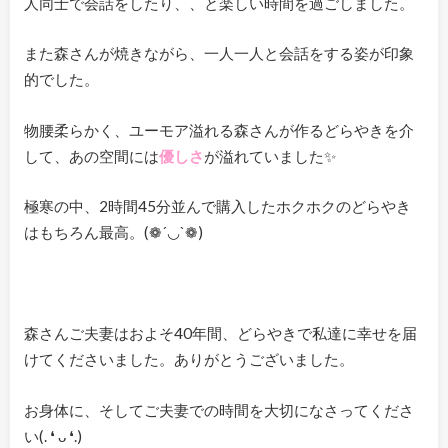
人同士で会話をしたり、、と楽しい時間を過ごしました。
また森さんが焼きながら、一人一人と会話をする姿が印象
的でした。
物腰柔らかく、ユーモア溢れる森さんが作るどらやきを介
して、あの空間には
優しさ
が溢れていました✨
極寒の中、2時間45分並んで購入したホクホクのどらやき
はもちろん最高。(❁´◡`❁)
森さんご夫妻はおよそ40年間、どらやきで私達に幸せを届
けてくださいました。ありがとうございました。
お身体に、そしてご夫妻での時間を大切になさってくださ
い(. ❛ ᴗ ❛.)