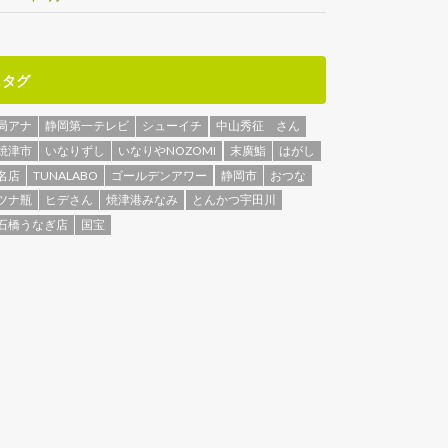
タグ
局アナ
静岡第一テレビ
シューイチ
中山秀征 さん
焼津市
いなりずし
いなりやNOZOMI
末廣鮨
はがし
名店
TUNALABO
ゴールデンアワー
静岡市
おつな
ツナ瓶
ヒデさん
焼津港みなみ
とんかつ宇田川
石橋うなぎ店
国宝