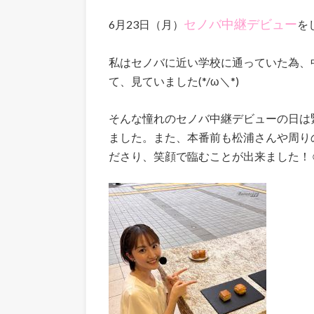
セノバ中継デビュー
6月23日（月）
を
私はセノバに近い学校に通っていた為、
て、見ていました(*/ω＼*)
そんな憧れのセノバ中継デビューの日は
ました。また、本番前も松浦さんや周り
ださり、笑顔で臨むことが出来ました！☺