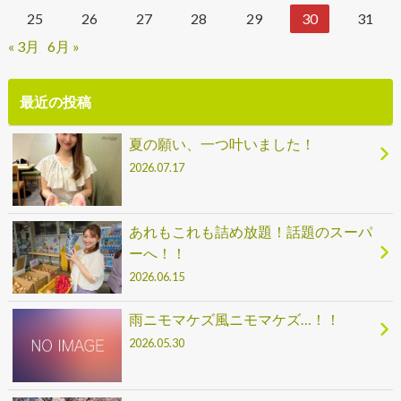
25
26
27
28
29
30
31
« 3月
6月 »
最近の投稿
夏の願い、一つ叶いました！
2026.07.17
あれもこれも詰め放題！話題のスーパ
ーへ！！
2026.06.15
雨ニモマケズ風ニモマケズ…！！
2026.05.30