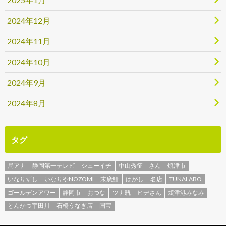
2024年12月
2024年11月
2024年10月
2024年9月
2024年8月
タグ
局アナ
静岡第一テレビ
シューイチ
中山秀征 さん
焼津市
いなりずし
いなりやNOZOMI
末廣鮨
はがし
名店
TUNALABO
ゴールデンアワー
静岡市
おつな
ツナ瓶
ヒデさん
焼津港みなみ
とんかつ宇田川
石橋うなぎ店
国宝