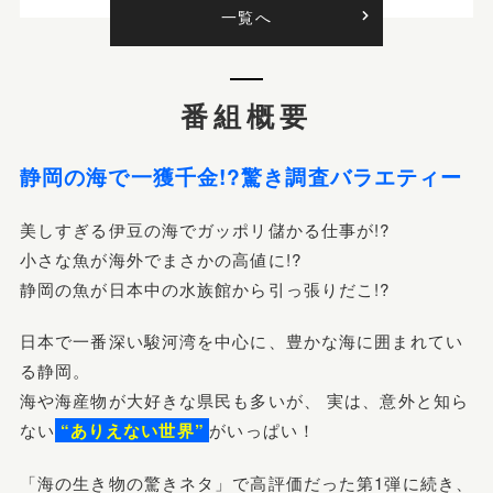
一覧へ
一覧へ
番組概要
静岡の海で一獲千金!?驚き調査バラエティー
美しすぎる伊豆の海でガッポリ儲かる仕事が!?
小さな魚が海外でまさかの高値に!?
静岡の魚が日本中の水族館から引っ張りだこ!?
日本で一番深い駿河湾を中心に、豊かな海に囲まれてい
る静岡。
海や海産物が大好きな県民も多いが、
実は、意外と知ら
ない
“ありえない世界”
がいっぱい！
「海の生き物の驚きネタ」で高評価だった第1弾に続き、