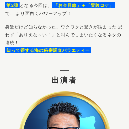
第2弾
となる今回は、
「お金目線」＋「冒険ロケ」
で、
より面白くパワーアップ！
身近だけど知らなかった、ワクワクと驚きが詰まった
思
わず「ありえな～い！」と叫んでしまいたくなるネタの
連続！
知って得する海の秘密調査バラエティー
出演者