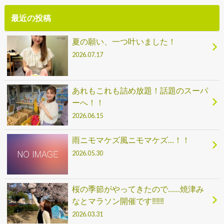
最近の投稿
夏の願い、一つ叶いました！
2026.07.17
あれもこれも詰め放題！話題のスーパ
ーへ！！
2026.06.15
雨ニモマケズ風ニモマケズ…！！
2026.05.30
桜の季節がやってきたので……焼津み
なとマラソン開催です‼‼‼
2026.03.31