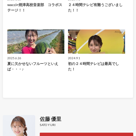
wacci×焼津高校音楽部 コラボス
２４時間テレビ有難うございまし
テージ！！
た！！
2025.6.26
2024.9.1
夏に欠かせないフルーツといえ
初の２４時間テレビは最高でし
ば・・・♪
た！
佐藤 優里
SATO YURI