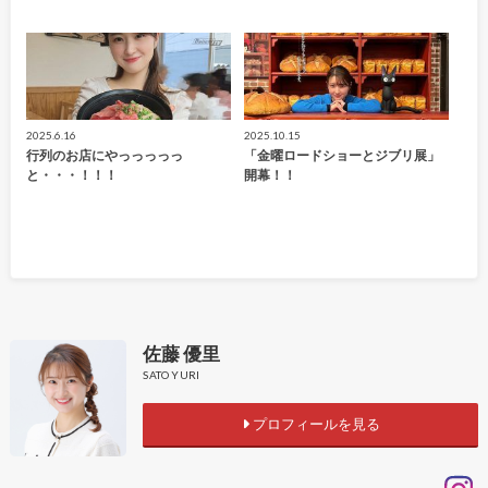
2025.6.16
2025.10.15
行列のお店にやっっっっっ
「金曜ロードショーとジブリ展」
と・・・！！！
開幕！！
佐藤 優里
SATO YURI
プロフィールを見る