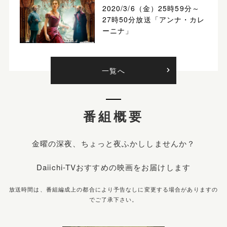
2020/3/6（金）25時59分～
27時50分放送「アンナ・カレ
ーニナ」
一覧へ
一覧へ
一覧へ
番組概要
金曜の深夜、ちょっと夜ふかししませんか？
Daiichi-TVおすすめの映画をお届けします
放送時間は、番組編成上の都合により予告なしに変更する場合がありますの
でご了承下さい。